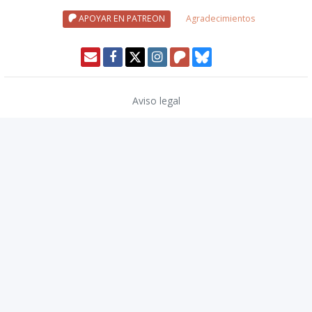
APOYAR EN PATREON
Agradecimientos
Aviso legal
Política de privacidad
Política de cookies
Modo oscuro 🌓
Copyright © 2026
TwinCoders
.
v2.14.2
Nivel20 uses trademarks and/or copyrights owned by Paizo Inc., used
under
Paizo's Community Use Policy
. We are expressly prohibited from
charging you to use or access this content. Nivel20 is not published,
endorsed, or specifically approved by Paizo. For more information
about Paizo Inc. and Paizo products, visit
paizo.com
.