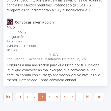
un bonificador +2 por estatus a las salvaciones de Voluntad
contra los efectos mentales. Potenciado (9º) Los PG
temporales se incrementan a 18 y el bonificador a +3.
Convocar aberracción
Nv. 5
Nv. 5
Conjuración
3 acciones
Mantenido 1 minuto
30 pies
M, S, V
Conjuración · 3 acciones · Mantenido 1 minuto · M, S, V
Conjuras a una aberración para que luche por ti. Funciona
igual que convocar animal excepto que convocas a una
criatura común con el rasgo aberración y cuyo nivel es 5 o
menor. Potenciado Como convocar animal.
1
2
3
4
5
6
7
…