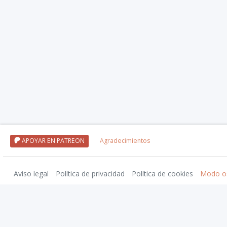
APOYAR EN PATREON
Agradecimientos
Aviso legal
Política de privacidad
Política de cookies
Modo o
Nivel20 uses trademarks and/or copyrights owned by Paizo Inc., used under
Pa
approved by Paizo. For more information about Paizo Inc. and Paizo products,
Traducciones a español de Pathfinder 2ª edición cortesía de Devir Iberia. © 2