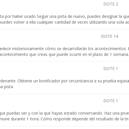
DOTE 2
ta por haber usado Seguir una pista de nuevo, puedes designar la que 
puedes volver a ella cualquier cantidad de veces utilizando una sola a
DOTE 14
edecir misteriosamente cómo se desarrollarán los acontecimientos. 
 acontecimiento que creas que puede ocurrir en el plazo de 1 semana
DOTE 1
enante. Obtiene un bonificador por circunstancia a su prueba equivale
a pista.
DOTE 1
a que puedas ver y con la que hayas estado conversando. Haz una pru
nmune durante 1 hora. Cómo responde depende del resultado de la tir