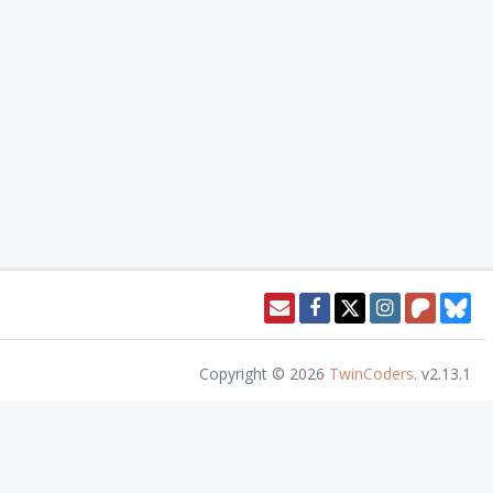
Copyright © 2026
TwinCoders
.
v2.13.1
or access this content. Nivel20 is not published, endorsed, or specifically