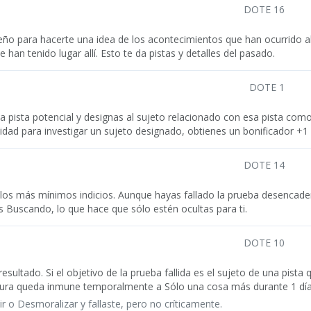
DOTE 16
o para hacerte una idea de los acontecimientos que han ocurrido allí
 han tenido lugar allí. Esto te da pistas y detalles del pasado.
DOTE 1
 pista potencial y designas al sujeto relacionado con esa pista como 
dad para investigar un sujeto designado, obtienes un bonificador +1 
DOTE 14
los más mínimos indicios. Aunque hayas fallado la prueba desencad
s Buscando, lo que hace que sólo estén ocultas para ti.
DOTE 10
o resultado. Si el objetivo de la prueba fallida es el sujeto de una pist
iatura queda inmune temporalmente a Sólo una cosa más durante 1 día
r o Desmoralizar y fallaste, pero no críticamente.