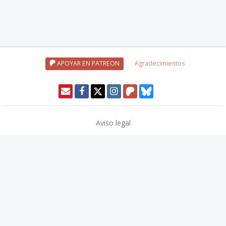
APOYAR EN PATREON
Agradecimientos
Aviso legal
Política de privacidad
Política de cookies
Modo oscuro 🌓
Copyright © 2026
TwinCoders
.
v2.13.1