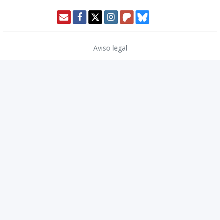
Aviso legal
Política de privacidad
Política de cookies
Modo oscuro 🌓
Copyright © 2026
TwinCoders
.
v2.13.1
Nivel20 uses trademarks and/or copyrights owned by Paizo Inc., used
under
Paizo's Community Use Policy
. We are expressly prohibited from
charging you to use or access this content. Nivel20 is not published,
endorsed, or specifically approved by Paizo. For more information
about Paizo Inc. and Paizo products, visit
paizo.com
.
Traducciones a español de Pathfinder 2ª edición cortesía de Devir Iberia.
© 2023 Devir Iberia. Todos los derechos reservados