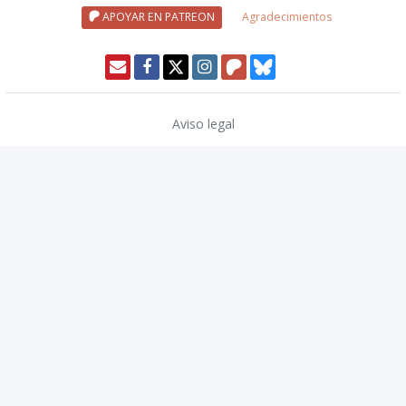
APOYAR EN PATREON
Agradecimientos
Aviso legal
Política de privacidad
Política de cookies
Modo oscuro 🌓
Copyright © 2026
TwinCoders
.
v2.13.1
Nivel20 uses trademarks and/or copyrights owned by Paizo Inc., used
under
Paizo's Community Use Policy
. We are expressly prohibited from
charging you to use or access this content. Nivel20 is not published,
endorsed, or specifically approved by Paizo. For more information
about Paizo Inc. and Paizo products, visit
paizo.com
.
Traducciones a español de Pathfinder 2ª edición cortesía de Devir Iberia.