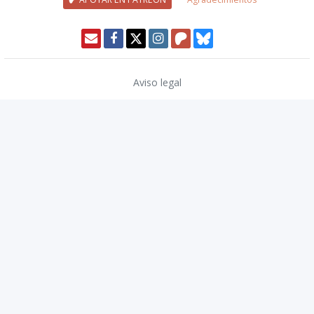
Aviso legal
Política de privacidad
Política de cookies
Modo oscuro 🌓
Copyright © 2026
TwinCoders
.
v2.14.2
Wizards of the Coast, Dungeons & Dragons, and their logos are
trademarks of Wizards of the Coast LLC in the United States and other
countries. © 2020 Wizards. All Rights Reserved.
Nivel20 is not affiliated with, endorsed, sponsored, or specifically
approved by Wizards of the Coast LLC. Nivel20 may use the trademarks
and other intellectual property of Wizards of the Coast LLC, which is
permitted under Wizards'
Fan Site Policy
. For more information about