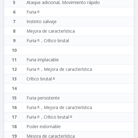
5
Ataque adicional
,
Movimiento rápido
6
Furia
7
Instinto salvaje
8
Mejora de característica
9
Furia
,
Crítico brutal
10
11
Furia implacable
12
Furia
,
Mejora de característica
13
Crítico brutal
14
15
Furia persistente
16
Furia
,
Mejora de característica
17
Furia
,
Crítico brutal
18
Poder indomable
19
Mejora de característica