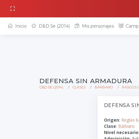
Inicio
D&D 5e (2014)
Mis personajes
Camp
DEFENSA SIN ARMADURA
D&D 5E (2014)
CLASES
BÁRBARO
RASGOS 
DEFENSA S
Origen
:
Reglas b
Clase
:
Bárbaro
Nivel necesario
Adquisición
: Au