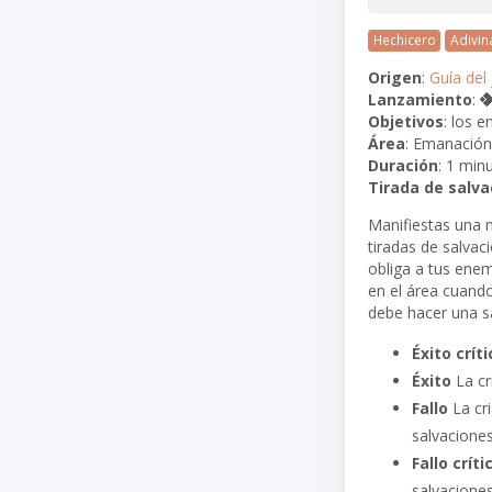
Hechicero
Adivin
Origen
:
Guía del
Lanzamiento
:
Objetivos
: los 
Área
: Emanació
Duración
: 1 min
Tirada de salva
Manifiestas una 
tiradas de salva
obliga a tus ene
en el área cuando
debe hacer una s
Éxito críti
Éxito
La cr
Fallo
La cri
salvaciones
Fallo críti
salvacione