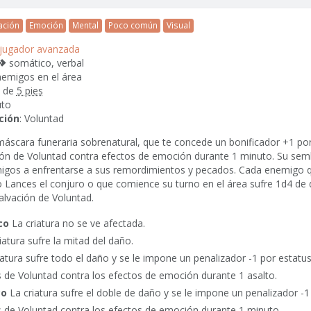
ación
Emoción
Mental
Poco común
Visual
 jugador avanzada
2
somático, verbal
enemigos en el área
n de
5 pies
uto
ción
: Voluntad
máscara funeraria sobrenatural, que te concede un bonificador
+1
por
ción de Voluntad contra efectos de emoción durante 1 minuto. Su se
migos a enfrentarse a sus remordimientos y pecados. Cada enemigo 
 Lances el conjuro o que comience su turno en el área sufre
1d4
de 
alvación de Voluntad.
co
La criatura no se ve afectada.
iatura sufre la mitad del daño.
atura sufre todo el daño y se le impone un penalizador
-1
por estatus
 de Voluntad contra los efectos de emoción durante 1 asalto.
co
La criatura sufre el doble de daño y se le impone un penalizador
-1
s de Voluntad contra los efectos de emoción durante 1 minuto.