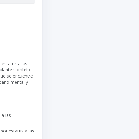
 estatus a las
mblante sombrío
que se encuentre
daño mental y
 a las
por estatus a las