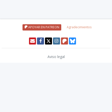
APOYAR EN PATREON
Agradecimientos
Aviso legal
Política de privacidad
Política de cookies
Modo oscuro 🌓
Copyright © 2026
TwinCoders
.
v2.13.1
Nivel20 uses trademarks and/or copyrights owned by Paizo Inc., used