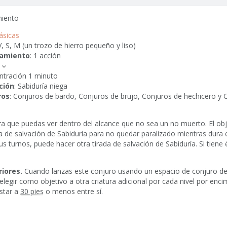
miento
ásicas
 V, S, M (un trozo de hierro pequeño y liso)
zamiento
: 1 acción
ntración 1 minuto
ción
: Sabiduría niega
ros
: Conjuros de bardo, Conjuros de brujo, Conjuros de hechicero y 
ura que puedas ver dentro del alcance que no sea un no muerto. El ob
a de salvación de Sabiduría para no quedar paralizado mientras dura el
s turnos, puede hacer otra tirada de salvación de Sabiduría. Si tiene é
riores.
Cuando lanzas este conjuro usando un espacio de conjuro de 
elegir como objetivo a otra criatura adicional por cada nivel por enci
star a
30 pies
o menos entre sí.