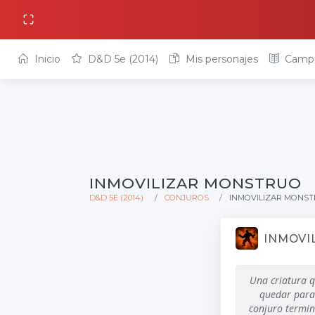
Inicio
D&D 5e (2014)
Mis personajes
Camp
INMOVILIZAR MONSTRUO
D&D 5E (2014)
CONJUROS
INMOVILIZAR MONS
INMOVI
Una criatura q
quedar paral
conjuro termin