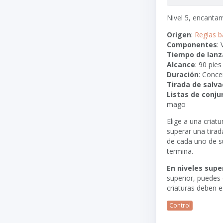
Nivel 5, encanta
Origen
:
Reglas b
Componentes
:
Tiempo de lan
Alcance
:
90 pies
Duración
: Conce
Tirada de salva
Listas de conju
mago
Elige a una criat
superar una tirad
de cada uno de su
termina.
En niveles supe
superior, puedes 
criaturas deben e
Control