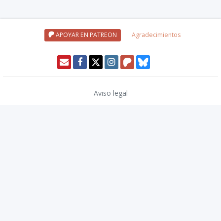
APOYAR EN PATREON
Agradecimientos
Aviso legal
Política de privacidad
Política de cookies
Modo oscuro 🌓
Copyright © 2026
TwinCoders
.
v2.14.2
Wizards of the Coast, Dungeons & Dragons, and their logos are
trademarks of Wizards of the Coast LLC in the United States and other
countries. © 2020 Wizards. All Rights Reserved.