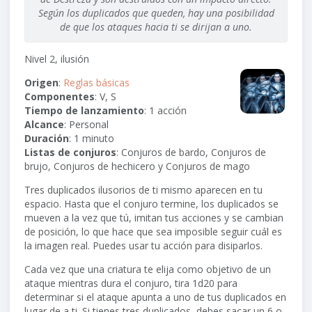
Según los duplicados que queden, hay una posibilidad
de que los ataques hacia ti se dirijan a uno.
Nivel 2, ilusión
Origen
:
Reglas básicas
Componentes
: V, S
Tiempo de lanzamiento
: 1 acción
Alcance
:
Personal
Duración
: 1 minuto
Listas de conjuros
: Conjuros de bardo, Conjuros de
brujo, Conjuros de hechicero y Conjuros de mago
Tres duplicados ilusorios de ti mismo aparecen en tu
espacio. Hasta que el conjuro termine, los duplicados se
mueven a la vez que tú, imitan tus acciones y se cambian
de posición, lo que hace que sea imposible seguir cuál es
la imagen real. Puedes usar tu acción para disiparlos.
Cada vez que una criatura te elija como objetivo de un
ataque mientras dura el conjuro, tira
1d20
para
determinar si el ataque apunta a uno de tus duplicados en
lugar de a ti. Si tienes tres duplicados, debes sacar un 6 o