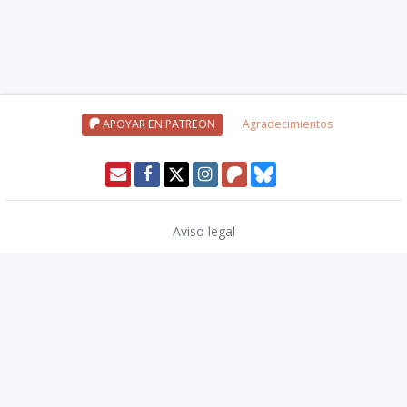
APOYAR EN PATREON
Agradecimientos
Aviso legal
Política de privacidad
Política de cookies
Modo oscuro 🌓
Copyright © 2026
TwinCoders
.
v2.13.1