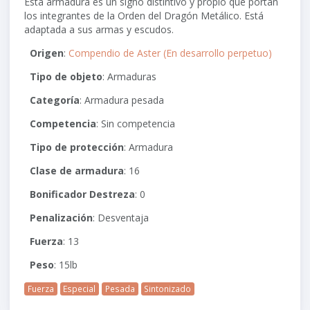
Esta armadura es un signo distintivo y propio que portan
los integrantes de la Orden del Dragón Metálico. Está
adaptada a sus armas y escudos.
Origen
:
Compendio de Aster (En desarrollo perpetuo)
Tipo de objeto
: Armaduras
Categoría
: Armadura pesada
Competencia
: Sin competencia
Tipo de protección
: Armadura
Clase de armadura
: 16
Bonificador Destreza
: 0
Penalización
: Desventaja
Fuerza
: 13
Peso
: 15lb
Fuerza
Especial
Pesada
Sintonizado