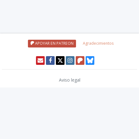
APOYAR EN PATREON
Agradecimientos
Aviso legal
Política de privacidad
Política de cookies
Modo oscuro 🌓
Copyright © 2026
TwinCoders
.
v2.13.1