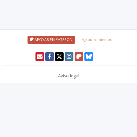
APOYAR EN PATREON
Agradecimientos
Aviso legal
Política de privacidad
Política de cookies
Modo oscuro 🌓
Copyright © 2026
TwinCoders
.
v2.13.1