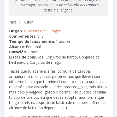
(Investigar) contra la CD de salvación del conjuro
desvela el engaño.
Nivel 1, ilusión
Origen
:
El Resurgir del Dragón
Componentes
: V, S
Tiempo de lanzamiento
: 1 acción
Alcance
:
Personal
Duración
: 1 hora
Listas de conjuros
: Conjuros de bardo, Conjuros de
hechicero y Conjuros de mago
Haces que tu apariencia (así como la de tu ropa,
armadura, armas y otras pertenencias que lleves) sea
diferente hasta que termine el conjuro o hasta que uses
tu acción para disiparlo. Puedes parecer
1 pies
más alto o
más bajo y delgado, gordo o normal. No puedes cambiar
tu tipo de cuerpo, así que debes adoptar una forma que
tenga la misma disposición básica de miembros. Si no, el
alcance de la ilusión depende de ti.
Los cambios que provoca este conjuro no aguantan una