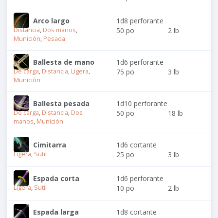
Arco largo
1d8 perforante
Distancia
,
Dos manos
,
50 po
2 lb
Munición
,
Pesada
Ballesta de mano
1d6 perforante
De carga
,
Distancia
,
Ligera
,
75 po
3 lb
Munición
Ballesta pesada
1d10 perforante
De carga
,
Distancia
,
Dos
50 po
18 lb
manos
,
Munición
Cimitarra
1d6 cortante
Ligera
,
Sutil
25 po
3 lb
Espada corta
1d6 perforante
Ligera
,
Sutil
10 po
2 lb
Espada larga
1d8 cortante