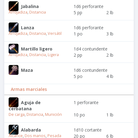
Jabalina
1d6 perforante
Arrojadiza
,
Distancia
5 pp
2 lb
Lanza
1d6 perforante
Arrojadiza
,
Distancia
,
Versátil
1 po
3 lb
Martillo ligero
1d4 contundente
Arrojadiza
,
Distancia
,
Ligera
2 pp
2 lb
Maza
1d6 contundente
5 po
4 lb
Armas marciales
Aguja de
1 perforante
cerbatana
De carga
,
Distancia
,
Munición
10 po
1 lb
Alabarda
1d10 cortante
Alcance
,
Dos manos
,
Pesada
20 po
6 lb