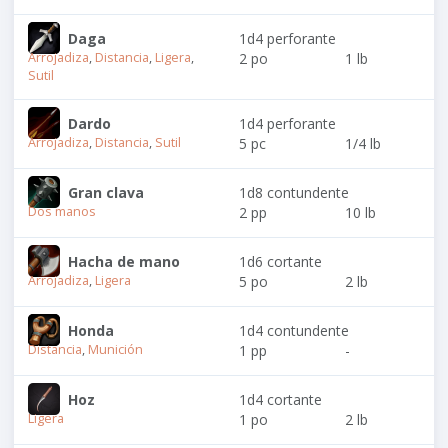
Daga
1d4 perforante
Arrojadiza
,
Distancia
,
Ligera
,
2 po
1 lb
Sutil
Dardo
1d4 perforante
Arrojadiza
,
Distancia
,
Sutil
5 pc
1/4 lb
Gran clava
1d8 contundente
Dos manos
2 pp
10 lb
Hacha de mano
1d6 cortante
Arrojadiza
,
Ligera
5 po
2 lb
Honda
1d4 contundente
Distancia
,
Munición
1 pp
-
Hoz
1d4 cortante
Ligera
1 po
2 lb