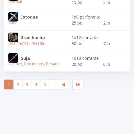
Versátil
15 po
3 lb
Estoque
1d8 perforante
Sutil
25 po
2 lb
Gran hacha
1d12 cortante
Dos manos
,
Pesada
30 po
7 lb
Guja
1d10 cortante
Alcance
,
Dos manos
,
Pesada
20 po
6 lb
1
2
3
4
5
…