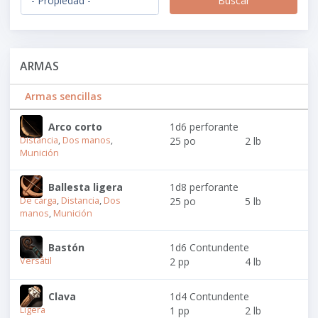
ARMAS
Armas sencillas
Arco corto
1d6 perforante
Distancia
,
Dos manos
,
25 po
2 lb
Munición
Ballesta ligera
1d8 perforante
De carga
,
Distancia
,
Dos
25 po
5 lb
manos
,
Munición
Bastón
1d6 Contundente
Versátil
2 pp
4 lb
Clava
1d4 Contundente
Ligera
1 pp
2 lb