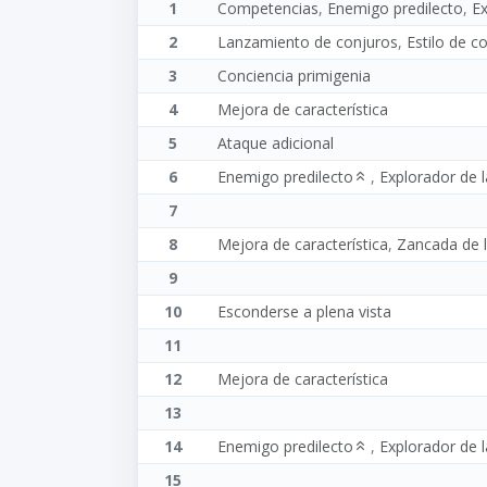
1
Competencias
,
Enemigo predilecto
,
Ex
2
Lanzamiento de conjuros
,
Estilo de 
3
Conciencia primigenia
4
Mejora de característica
5
Ataque adicional
6
Enemigo predilecto
,
Explorador de l
7
8
Mejora de característica
,
Zancada de l
9
10
Esconderse a plena vista
11
12
Mejora de característica
13
14
Enemigo predilecto
,
Explorador de l
15