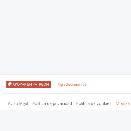
APOYAR EN PATREON
Agradecimientos
Aviso legal
Política de privacidad
Política de cookies
Modo o
Wizards of the Coast, Dungeons & Dragons, and their logos are trademarks of Wi
El Resurgir del Dragón y su logotipo son marcas registradas de Nosolorol Edici