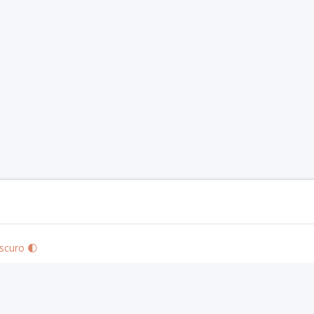
scuro 🌓
zards of the Coast LLC in the United States and other countries. © 2020 Wizards. A
ones S.L. © 2019 Nosolorol Ediciones.