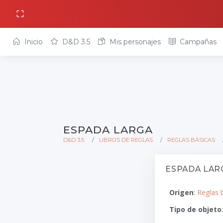
Inicio
D&D 3.5
Mis personajes
Campañas
ESPADA LARGA
D&D 3.5
LIBROS DE REGLAS
REGLAS BÁSICAS
ESPADA LAR
Origen
:
Reglas 
Tipo de objeto