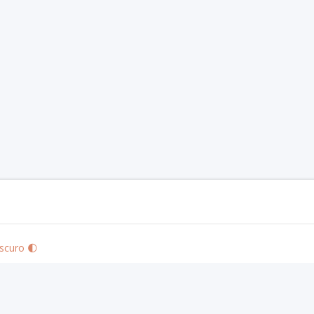
scuro 🌓
zards of the Coast LLC in the United States and other countries. © 2020 Wizards. A
ones S.L. © 2019 Nosolorol Ediciones.