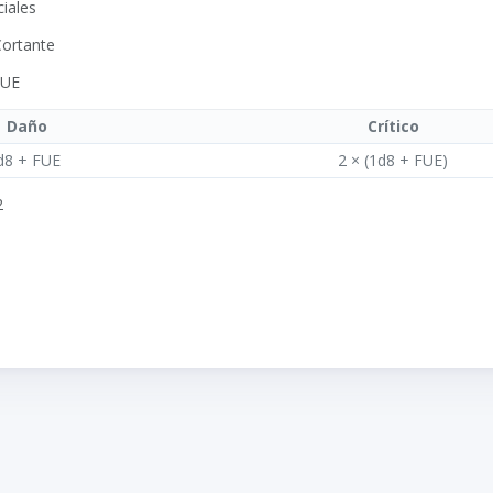
ciales
Cortante
FUE
Daño
Crítico
d8 + FUE
2 × (1d8 + FUE)
2