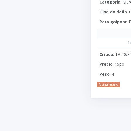
Categoría
: Mar
Tipo de daño
: 
Para golpear
:
1
Crítico
: 19-20/x
Precio
: 15po
Peso
: 4
A una mano