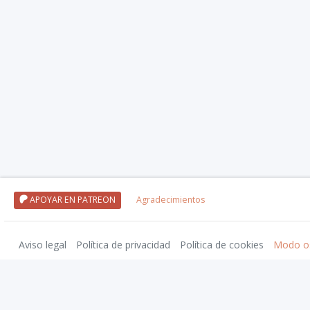
APOYAR EN PATREON
Agradecimientos
Aviso legal
Política de privacidad
Política de cookies
Modo o
Wizards of the Coast, Dungeons & Dragons, and their logos are trademarks of Wi
El Resurgir del Dragón y su logotipo son marcas registradas de Nosolorol Edici