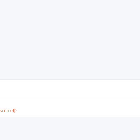
scuro 🌓
zards of the Coast LLC in the United States and other countries. © 2020 Wizards. A
ones S.L. © 2019 Nosolorol Ediciones.