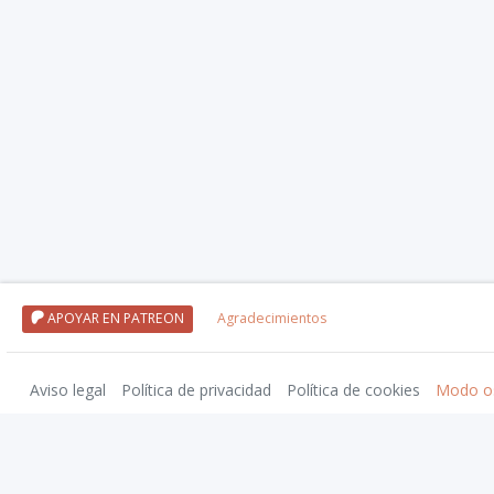
APOYAR EN PATREON
Agradecimientos
Aviso legal
Política de privacidad
Política de cookies
Modo o
Wizards of the Coast, Dungeons & Dragons, and their logos are trademarks of Wi
El Resurgir del Dragón y su logotipo son marcas registradas de Nosolorol Edici