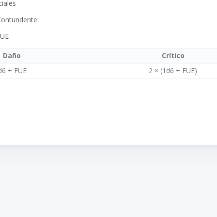
ciales
 Contundente
FUE
Daño
Crítico
d6 + FUE
2 × (1d6 + FUE)