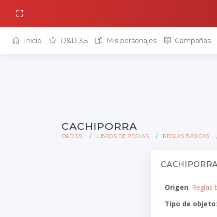
Inicio
D&D 3.5
Mis personajes
Campañas
CACHIPORRA
D&D 3.5
LIBROS DE REGLAS
REGLAS BÁSICAS
CACHIPORR
Origen
:
Reglas 
Tipo de objeto