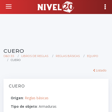
CUERO
D&D 3.5
LIBROS DE REGLAS
REGLAS BÁSICAS
EQUIPO
CUERO
Listado
CUERO
Origen
:
Reglas básicas
Tipo de objeto
: Armaduras