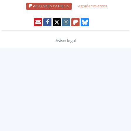
APOYAR EN PATREON
Agradecimientos
Aviso legal
Política de privacidad
Política de cookies
Modo oscuro 🌓
Copyright © 2026
TwinCoders
.
v2.14.2
Wizards of the Coast, Dungeons & Dragons, and their logos are
trademarks of Wizards of the Coast LLC in the United States and other
countries. © 2020 Wizards. All Rights Reserved.
El Resurgir del Dragón y su logotipo son marcas registradas de Nosolorol
Ediciones S.L. © 2019 Nosolorol Ediciones.