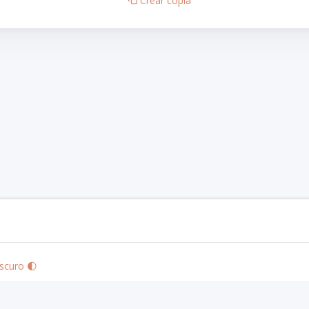
Crear copia
scuro 🌓
zards of the Coast LLC in the United States and other countries. © 2020 Wizards. A