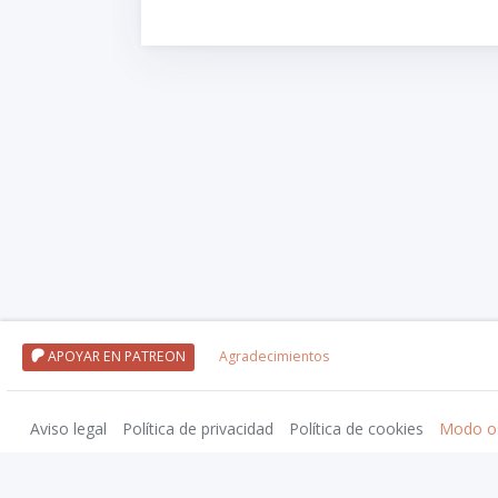
APOYAR EN PATREON
Agradecimientos
Aviso legal
Política de privacidad
Política de cookies
Modo o
Wizards of the Coast, Dungeons & Dragons, and their logos are trademarks of Wi