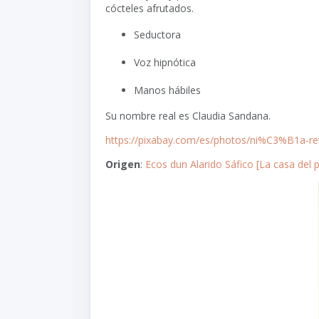
cócteles afrutados.
Seductora
Voz hipnótica
Manos hábiles
Su nombre real es Claudia Sandana.
https://pixabay.com/es/photos/ni%C3%B1a-r
Origen
:
Ecos dun Alarido Sáfico [La casa del p