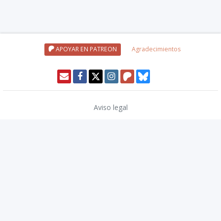
APOYAR EN PATREON
Agradecimientos
Aviso legal
Política de privacidad
Política de cookies
Modo oscuro 🌓
Copyright © 2026
TwinCoders
.
v2.13.1
Nivel20 uses trademarks and/or copyrights owned by Paizo Inc., used