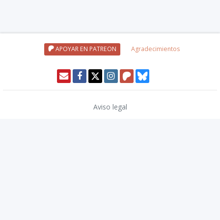
APOYAR EN PATREON
Agradecimientos
Aviso legal
Política de privacidad
Política de cookies
Modo oscuro 🌓
Copyright © 2026
TwinCoders
.
v2.14.2
Nivel20 uses trademarks and/or copyrights owned by Paizo Inc., used