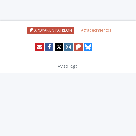
APOYAR EN PATREON
Agradecimientos
Aviso legal
Política de privacidad
Política de cookies
Modo oscuro 🌓
Copyright © 2026
TwinCoders
.
v2.13.1
Nivel20 uses trademarks and/or copyrights owned by Paizo Inc., used