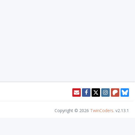
Copyright © 2026
TwinCoders
.
v2.13.1
or access this content. Nivel20 is not published, endorsed, or specifically