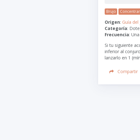
Brujo
Concentra
Origen
:
Guía del
Categoría
: Dote
Frecuencia
: Una
Si tu siguiente a
inferior al conju
lanzarlo en 1 (mí
Compartir