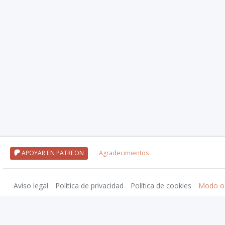
APOYAR EN PATREON
Agradecimientos
Aviso legal
Política de privacidad
Política de cookies
Modo o
Nivel20 uses trademarks and/or copyrights owned by Paizo Inc., used under
Pa
approved by Paizo. For more information about Paizo Inc. and Paizo products,