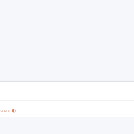
scuro 🌓
izo's Community Use Policy
. We are expressly prohibited from charging you to use 
 visit
paizo.com
.