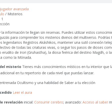
 jugador avanzada
ulo
/ Misterios
: 1
lección
 la información te llegan sin reservas. Puedes utilizar estos conocim
uizás para comprender los misterios divinos del multiverso. Podrías 
s legendarios Registros Akáshikos, mantener una sutil conexión telep
ectivo de todas las criaturas vivas, o seguir los pasos de dioses como
 erudito de Irori (Gruhastha), la diosa feérica del destino Magdh, o la 
da como la Mónada.
del misterio
Tienes más conocimientos místicos en tu interior que l
adicional en tu repertorio de cada nivel que puedas lanzar.
entrenada Ocultismo y una habilidad de Saber a tu elección
cedido
Leer el aura
de revelación
inicial:
Consumir cerebro
; avanzado:
Acceso al saber
m