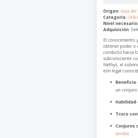
Origen
:
Guía del
Categoría
:
Orác
Nivel necesario
Adquisición
: Se
El conocimiento y
obtener poder o q
conducto hacia lo
subconsciente col
Nethys, el sobrino
eón legal conoci
Beneficio 
un conjuro 
Habilidad
Truco con
Conjuros 
terrible