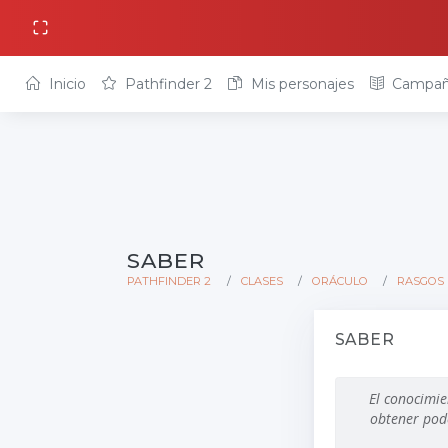
Inicio
Pathfinder 2
Mis personajes
Campañ
SABER
PATHFINDER 2
CLASES
ORÁCULO
RASGOS 
SABER
El conocimie
obtener pode