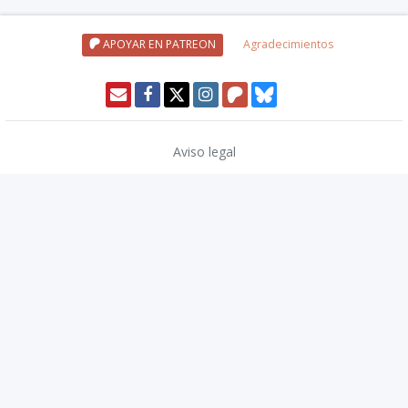
APOYAR EN PATREON
Agradecimientos
Aviso legal
Política de privacidad
Política de cookies
Modo oscuro 🌓
Copyright © 2026
TwinCoders
.
v2.13.1
Nivel20 uses trademarks and/or copyrights owned by Paizo Inc., used
under
Paizo's Community Use Policy
. We are expressly prohibited from
charging you to use or access this content. Nivel20 is not published,
endorsed, or specifically approved by Paizo. For more information