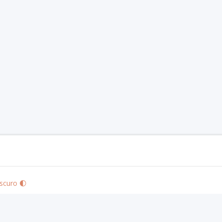
scuro 🌓
izo's Community Use Policy
. We are expressly prohibited from charging you to use 
 visit
paizo.com
.