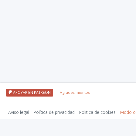
APOYAR EN PATREON
Agradecimientos
Aviso legal
Política de privacidad
Política de cookies
Modo o
Nivel20 uses trademarks and/or copyrights owned by Paizo Inc., used under
Pa
approved by Paizo. For more information about Paizo Inc. and Paizo products,