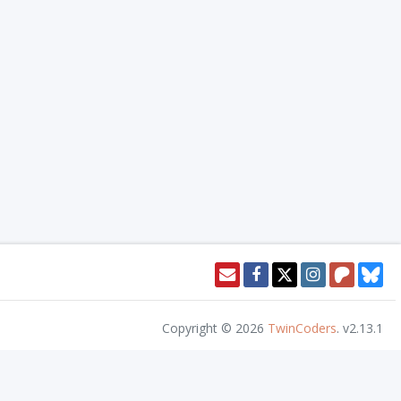
Copyright © 2026
TwinCoders
.
v2.13.1
or access this content. Nivel20 is not published, endorsed, or specifically