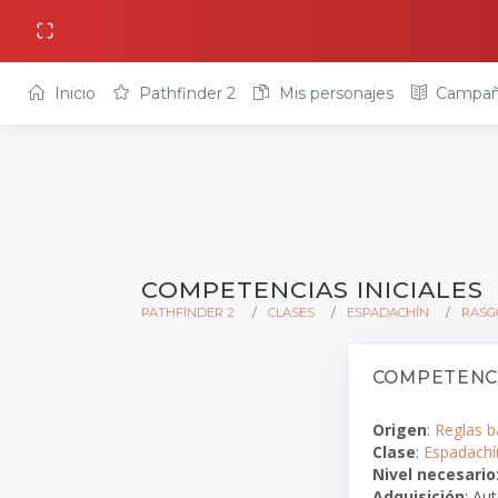
Inicio
Pathfinder 2
Mis personajes
Campañ
COMPETENCIAS INICIALES
PATHFINDER 2
CLASES
ESPADACHÍN
RASG
COMPETENCI
Origen
:
Reglas b
Clase
:
Espadachí
Nivel necesario
Adquisición
: Au