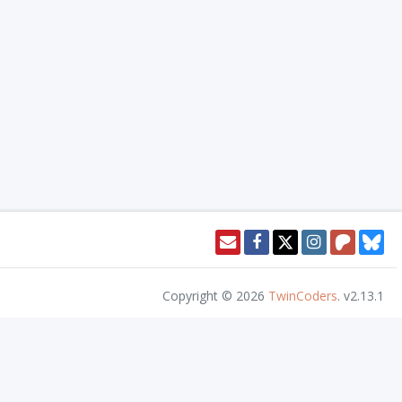
Copyright © 2026
TwinCoders
.
v2.13.1
or access this content. Nivel20 is not published, endorsed, or specifically