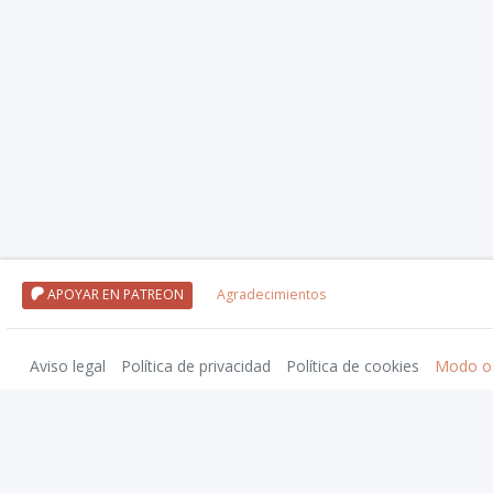
APOYAR EN PATREON
Agradecimientos
Aviso legal
Política de privacidad
Política de cookies
Modo o
Nivel20 uses trademarks and/or copyrights owned by Paizo Inc., used under
Pa
approved by Paizo. For more information about Paizo Inc. and Paizo products,
Traducciones a español de Pathfinder 2ª edición cortesía de Devir Iberia. © 2