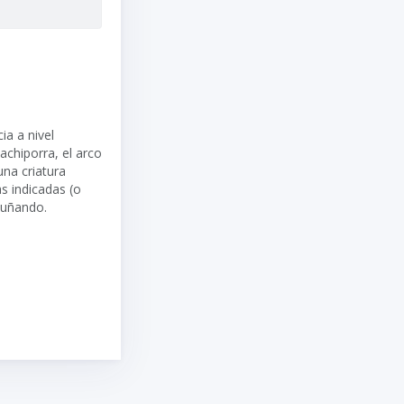
a a nivel
achiporra, el arco
una criatura
as indicadas (o
puñando.