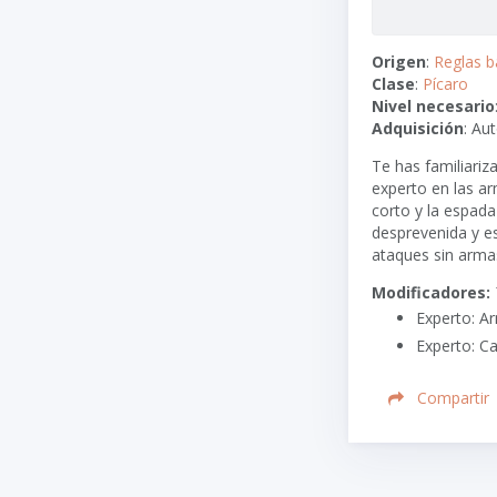
Origen
:
Reglas b
Clase
:
Pícaro
Nivel necesario
Adquisición
: Au
Te has familiari
experto en las ar
corto y la espada
desprevenida y es
ataques sin armas
Modificadores:
Experto: Ar
Experto: Ca
Compartir