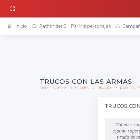
Inicio
Pathfinder 2
Mis personajes
Campañ
TRUCOS CON LAS ARMAS
PATHFINDER 2
CLASES
PÍCARO
RASGOS DE
TRUCOS CON
Obtienes com
espada ropera,
tirada de a