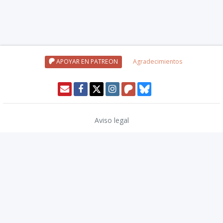
APOYAR EN PATREON
Agradecimientos
Aviso legal
Política de privacidad
Política de cookies
Modo oscuro 🌓
Copyright © 2026
TwinCoders
.
v2.14.2