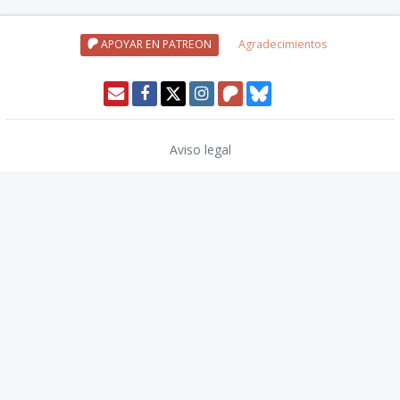
APOYAR EN PATREON
Agradecimientos
Aviso legal
Política de privacidad
Política de cookies
Modo oscuro 🌓
Copyright © 2026
TwinCoders
.
v2.13.1
Nivel20 uses trademarks and/or copyrights owned by Paizo Inc., used
under
Paizo's Community Use Policy
. We are expressly prohibited from
charging you to use or access this content. Nivel20 is not published,
endorsed, or specifically approved by Paizo. For more information