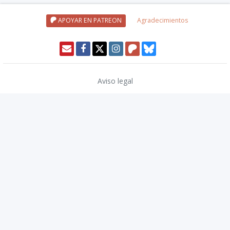
APOYAR EN PATREON
Agradecimientos
Aviso legal
Política de privacidad
Política de cookies
Modo oscuro 🌓
Copyright © 2026
TwinCoders
.
v2.14.0
Nivel20 uses trademarks and/or copyrights owned by Paizo Inc., used
under
Paizo's Community Use Policy
. We are expressly prohibited from
charging you to use or access this content. Nivel20 is not published,
endorsed, or specifically approved by Paizo. For more information
about Paizo Inc. and Paizo products, visit
paizo.com
.