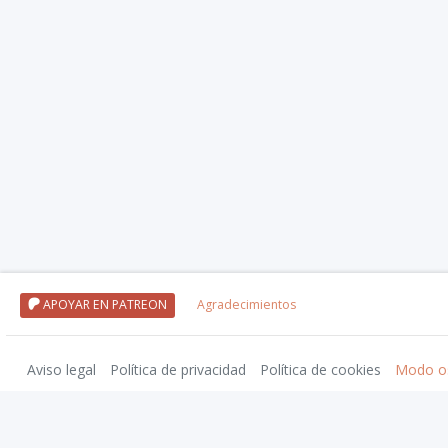
APOYAR EN PATREON
Agradecimientos
Aviso legal
Política de privacidad
Política de cookies
Modo o
Nivel20 uses trademarks and/or copyrights owned by Paizo Inc., used under
Pa
approved by Paizo. For more information about Paizo Inc. and Paizo products,