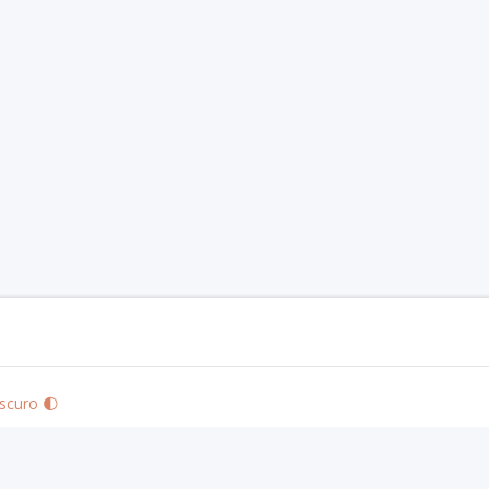
scuro 🌓
izo's Community Use Policy
. We are expressly prohibited from charging you to use 
 visit
paizo.com
.