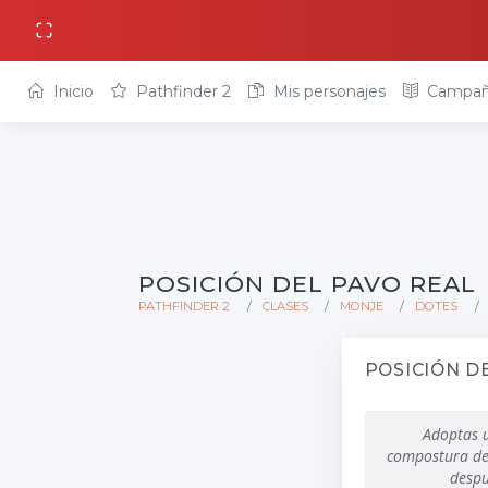
Inicio
Pathfinder 2
Mis personajes
Campañ
POSICIÓN DEL PAVO REAL
PATHFINDER 2
CLASES
MONJE
DOTES
POSICIÓN D
Adoptas u
compostura de 
despu