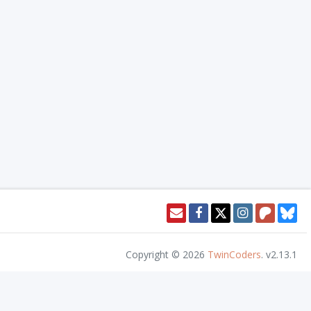
Copyright © 2026
TwinCoders
.
v2.13.1
or access this content. Nivel20 is not published, endorsed, or specifically