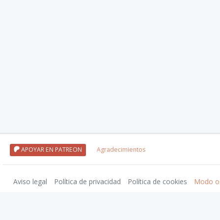
APOYAR EN PATREON
Agradecimientos
Aviso legal
Política de privacidad
Política de cookies
Modo o
Nivel20 uses trademarks and/or copyrights owned by Paizo Inc., used under
Pa
approved by Paizo. For more information about Paizo Inc. and Paizo products,