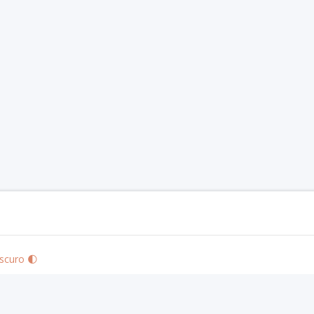
scuro 🌓
izo's Community Use Policy
. We are expressly prohibited from charging you to use 
 visit
paizo.com
.