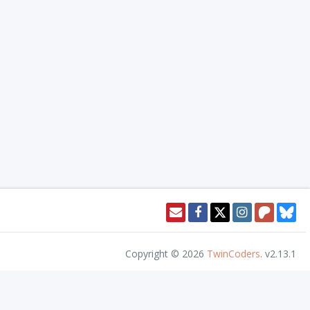
Copyright © 2026
TwinCoders
.
v2.13.1
or access this content. Nivel20 is not published, endorsed, or specifically