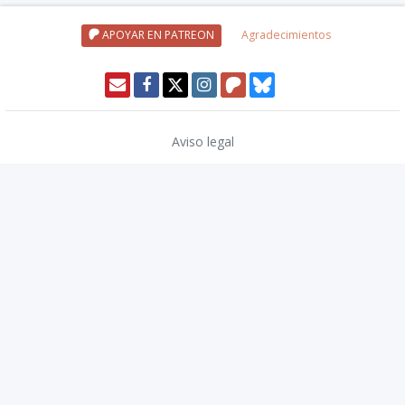
APOYAR EN PATREON
Agradecimientos
Aviso legal
Política de privacidad
Política de cookies
Modo oscuro 🌓
Copyright © 2026
TwinCoders
.
v2.13.1
Nivel20 uses trademarks and/or copyrights owned by Paizo Inc., used
under
Paizo's Community Use Policy
. We are expressly prohibited from
charging you to use or access this content. Nivel20 is not published,
endorsed, or specifically approved by Paizo. For more information
about Paizo Inc. and Paizo products, visit
paizo.com
.