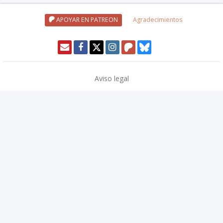
APOYAR EN PATREON
Agradecimientos
Aviso legal
Política de privacidad
Política de cookies
Modo oscuro 🌓
Copyright © 2026
TwinCoders
.
v2.13.1
Nivel20 uses trademarks and/or copyrights owned by Paizo Inc., used
under
Paizo's Community Use Policy
. We are expressly prohibited from
charging you to use or access this content. Nivel20 is not published,
endorsed, or specifically approved by Paizo. For more information
about Paizo Inc. and Paizo products, visit
paizo.com
.