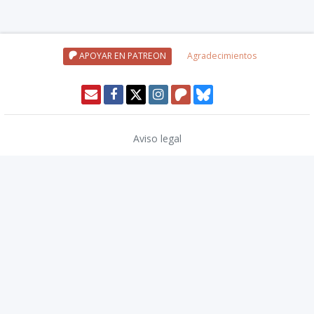
APOYAR EN PATREON
Agradecimientos
Aviso legal
Política de privacidad
Política de cookies
Modo oscuro 🌓
Copyright © 2026
TwinCoders
.
v2.14.2
Nivel20 uses trademarks and/or copyrights owned by Paizo Inc., used
under
Paizo's Community Use Policy
. We are expressly prohibited from