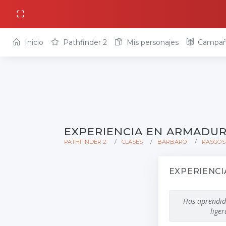
Inicio
Pathfinder 2
Mis personajes
Campañ
EXPERIENCIA EN ARMADUR
PATHFINDER 2
CLASES
BÁRBARO
RASGOS
EXPERIENCI
Has aprendid
lige