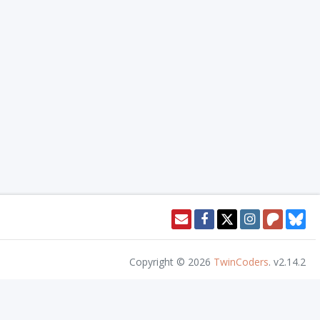
Copyright © 2026
TwinCoders
.
v2.14.2
or access this content. Nivel20 is not published, endorsed, or specifically