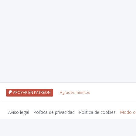
APOYAR EN PATREON
Agradecimientos
Aviso legal
Política de privacidad
Política de cookies
Modo o
Nivel20 uses trademarks and/or copyrights owned by Paizo Inc., used under
Pa
approved by Paizo. For more information about Paizo Inc. and Paizo products,