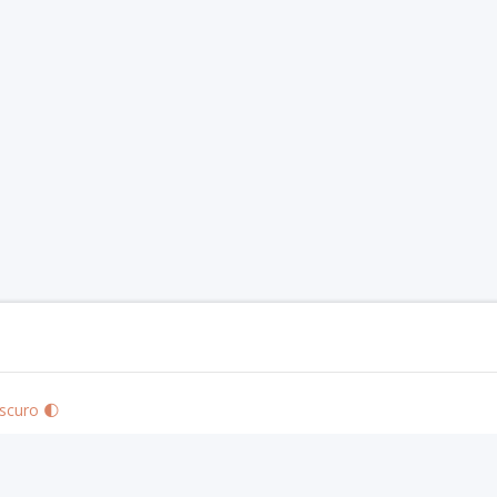
scuro 🌓
izo's Community Use Policy
. We are expressly prohibited from charging you to use 
 visit
paizo.com
.