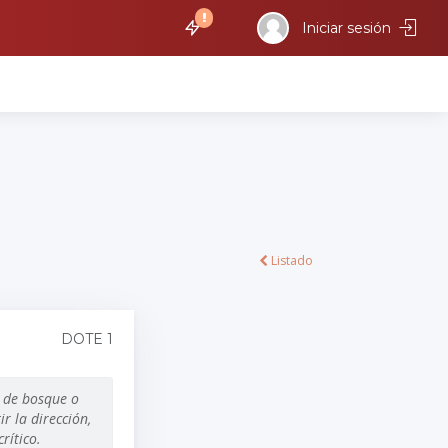
Iniciar sesión
Listado
DOTE 1
o de bosque o
r la dirección,
crítico.