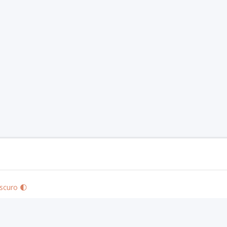
scuro 🌓
izo's Community Use Policy
. We are expressly prohibited from charging you to use 
 visit
paizo.com
.