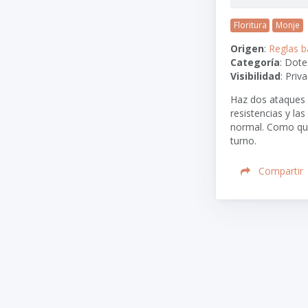
Floritura
Monje
Origen
:
Reglas b
Categoría
: Dote
Visibilidad
: Pri
Haz dos ataques s
resistencias y la
normal. Como quie
turno.
Compartir