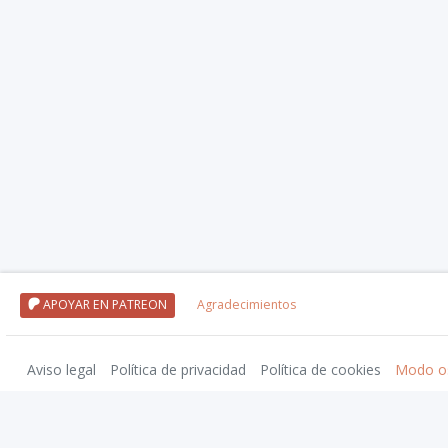
APOYAR EN PATREON
Agradecimientos
Aviso legal
Política de privacidad
Política de cookies
Modo o
Nivel20 uses trademarks and/or copyrights owned by Paizo Inc., used under
Pa
approved by Paizo. For more information about Paizo Inc. and Paizo products,