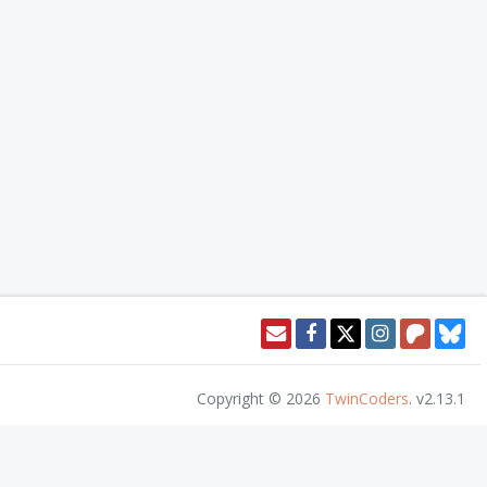
Copyright © 2026
TwinCoders
.
v2.13.1
or access this content. Nivel20 is not published, endorsed, or specifically