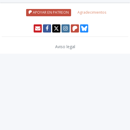
APOYAR EN PATREON
Agradecimientos
Aviso legal
Política de privacidad
Política de cookies
Modo oscuro 🌓
Copyright © 2026
TwinCoders
.
v2.13.1
Nivel20 uses trademarks and/or copyrights owned by Paizo Inc., used
under
Paizo's Community Use Policy
. We are expressly prohibited from
charging you to use or access this content. Nivel20 is not published,
endorsed, or specifically approved by Paizo. For more information
about Paizo Inc. and Paizo products, visit
paizo.com
.