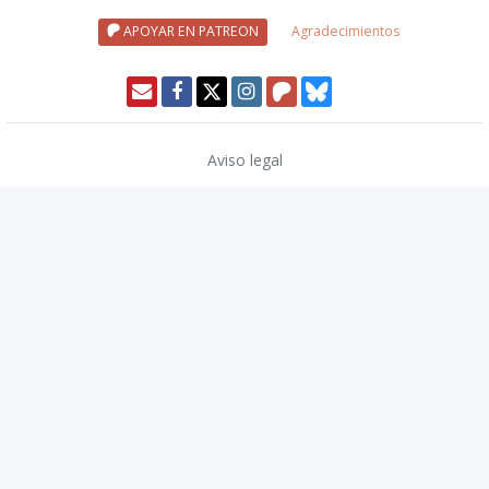
APOYAR EN PATREON
Agradecimientos
Aviso legal
Política de privacidad
Política de cookies
Modo oscuro 🌓
Copyright © 2026
TwinCoders
.
v2.14.2
Nivel20 uses trademarks and/or copyrights owned by Paizo Inc., used
under
Paizo's Community Use Policy
. We are expressly prohibited from
charging you to use or access this content. Nivel20 is not published,
endorsed, or specifically approved by Paizo. For more information
about Paizo Inc. and Paizo products, visit
paizo.com
.