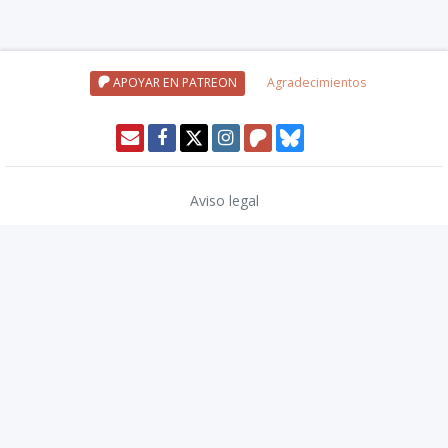
APOYAR EN PATREON
Agradecimientos
Aviso legal
Política de privacidad
Política de cookies
Modo oscuro 🌓
Copyright © 2026
TwinCoders
.
v2.13.1
Wizards of the Coast, Dungeons & Dragons, and their logos are
trademarks of Wizards of the Coast LLC in the United States and other