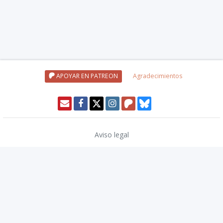
APOYAR EN PATREON
Agradecimientos
Aviso legal
Política de privacidad
Política de cookies
Modo oscuro 🌓
Copyright © 2026
TwinCoders
.
v2.14.2