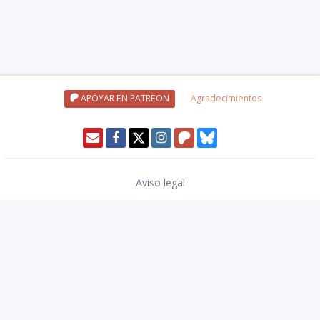
APOYAR EN PATREON
Agradecimientos
Aviso legal
Política de privacidad
Política de cookies
Modo oscuro 🌓
Copyright © 2026
TwinCoders
.
v2.14.2