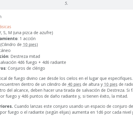
5.
n
ásicas
 V, S, M (una pizca de azufre)
zamiento
: 1 acción
(Cilindro de
10 pies
)
ntáneo
ción
: Destreza mitad
salvación
4d6
fuego +
4d6
radiante
ros
: Conjuros de clérigo
cal de fuego divino cae desde los cielos en el lugar que especifiques
encuentren dentro de un cilindro de
40 pies
de altura y
10 pies
de radi
ro del alcance, deben hacer una tirada de salvación de Destreza. Si fa
or fuego y
4d6
puntos de daño radiante y, si tienen éxito, la mitad.
riores.
Cuando lanzas este conjuro usando un espacio de conjuro de 
 por fuego o el radiante (según elijas) aumenta en
1d6
por cada nivel