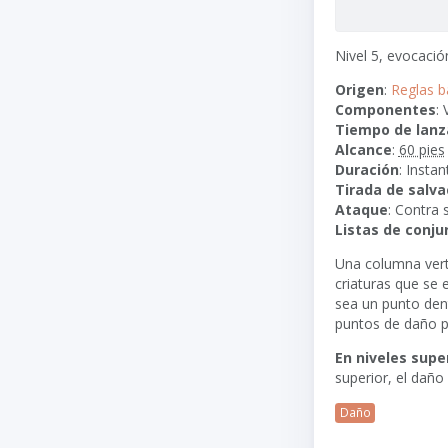
Nivel 5, evocació
Origen
:
Reglas b
Componentes
:
Tiempo de lan
Alcance
:
60 pies
Duración
: Insta
Tirada de salva
Ataque
: Contra 
Listas de conju
Una columna verti
criaturas que se 
sea un punto dent
puntos de daño p
En niveles supe
superior, el daño
Daño