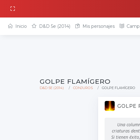
Inicio
D&D 5e (2014)
Mis personajes
Camp
GOLPE FLAMÍGERO
D&D 5E (2014)
CONJUROS
GOLPE FLAMÍGERO
GOLPE 
Una column
criaturas dent
Si tienen éxit